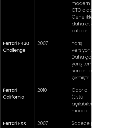
modern 
GTO olabilir. 
Genellikle 
daha eski 
kalıplardır.
Ferrari F430 
2007
Yarış 
Challenge
versiyonu. 
Daha çok 
yarış temalı 
serilerde 
çıkmıştır.
Ferrari 
2010
Cabrio 
California
(üstü 
açılabilen) 
modeli.
Ferrari FXX
2007
Sadece pist 