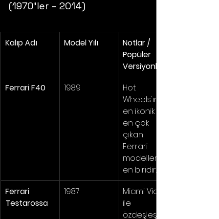
(1970'ler – 2014)
Kalıp Adı
Model Yılı
Notlar / 
Popüler 
Versiyonlar
Ferrari F40
1989
Hot 
Wheels'ın 
en ikonik ve 
en çok 
çıkan 
Ferrari 
modellerind
en biridir.
Ferrari 
1987
Miami Vice 
Testarossa
ile 
özdeşleşen 