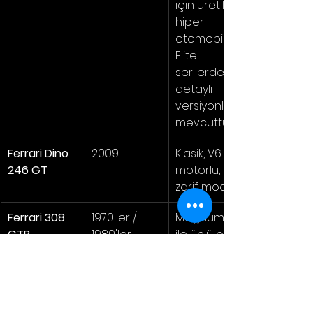
için üretilen 
hiper 
otomobil. 
Elite 
serilerde 
detaylı 
versiyonları 
mevcuttur.
Ferrari Dino 
2009
Klasik, V6 
246 GT
motorlu, 
zarif model.
Ferrari 308 
1970'ler / 
Magnum P.I. 
GTB
1980'ler
ile ünlü olan 
model.
1:64
Hot Wheels
FERRARİ