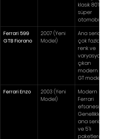
klasik 80'ler 
süper 
otomobili.
Ferrari 599 
2007 (Yeni 
Ana seride 
GTB Fiorano
Model)
çok fazla 
renk ve 
varyasyonu 
çıkan 
modern bir 
GT modelidir.
Ferrari Enzo
2003 (Yeni 
Modern 
Model)
Ferrari 
efsanesi. 
Genellikle 
ana seride 
ve 5'li 
paketlerde 