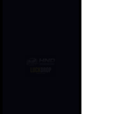
ME
NU
Şu an burada
gösterilecek
ürünümüz yok.
İletişim
Tel:
0543 688 67 28
hndoyuncak@gmail.com
Mağaza Adresi:Turgut Özal Mah. Akkent Paradise
Garden Cadde Dükkanları, 2141. Cd. No:4/9 Kapı No
:10, 06370 Yenimahalle/Ankara