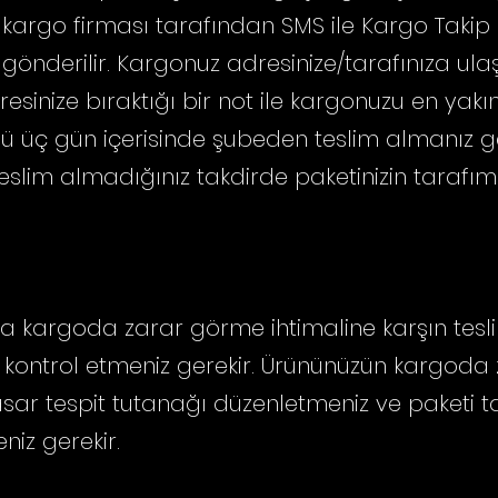
 kargo firması tarafından SMS ile Kargo Takip
önderilir. Kargonuz adresinize/tarafınıza ula
adresinize bıraktığı bir not ile kargonuzu en ya
Ürünü üç gün içerisinde şubeden teslim almanız g
lim almadığınız takdirde paketinizin tarafımı
ızda kargoda zarar görme ihtimaline karşın te
inde kontrol etmeniz gerekir. Ürününüzün kargo
hasar tespit tutanağı düzenletmeniz ve paketi t
niz gerekir.