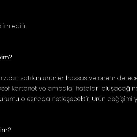
im edilir.
iyim?
ızdan satılan ürünler hassas ve önem dereces
lesef kartonet ve ambalaj hataları oluşaca
durumu o esnada netleşecektir. Ürün değişimi 
yim?