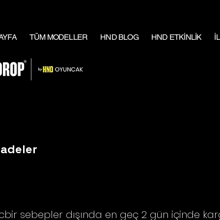
AYFA
TÜM MODELLER
HND BLOG
HND ETKİNLİK
İ
İadeler
cbir sebepler dışında en geç 2 gün içinde kargo