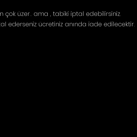
 çok üzer.. ama , tabiki iptal edebilirsiniz.
tal ederseniz ücretiniz anında iade edilecektir.
Mesafeli Satış Söz
Gizlilik Sözleşmesi
Kullanıcı Sözleşmes
Mah. Akkent Paradise
Gönderim ve İadel
1. Cd. No:4/9 Kapı No :10,