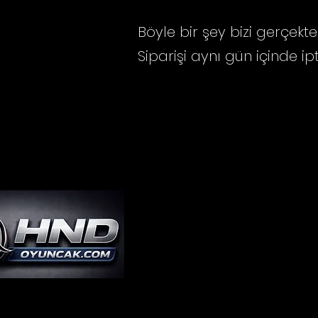
Böyle bir şey bizi gerçekten
Siparişi aynı gün içinde ip
İletişim
Tel: 0543 688 67 28
hndoyuncak@gmail.com
Mağaza Adresi:Turgut Özal 
Garden Cadde Dükkanları, 214