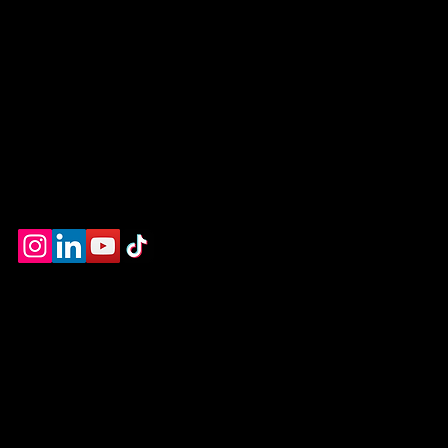
leşmesi
i
er